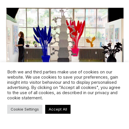
Both we and third parties make use of cookies on our
website. We use cookies to save your preferences, gain
insight into visitor behaviour and to display personalised
advertising. By clicking on "Accept all cookies", you agree
to the use of all cookies, as described in our privacy and
Kunstkorting Wandschappen: 25% korting in mei!
cookie statement.
Gedurende de hele maand mei is er maar liefst
Cookie Settings
Accept All
25% korting op alle (ja, alle!) producten van
Wandschappen! De werken…