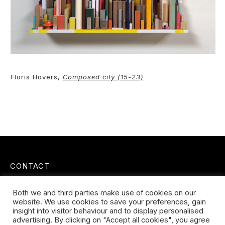
Floris Hovers,
C
omposed city (15-23)
CONTACT
Koningsveldestraat 14
Both we and third parties make use of cookies on our
3037 VS Rotterdam
website. We use cookies to save your preferences, gain
+31 (0) 651426758
insight into visitor behaviour and to display personalised
info@galleryuntitled.nl
advertising. By clicking on "Accept all cookies", you agree