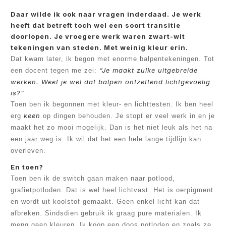
Daar wilde ik ook naar vragen inderdaad. Je werk
heeft dat betreft toch wel een soort transitie
doorlopen. Je vroegere werk waren zwart-wit
tekeningen van steden. Met weinig kleur erin.
Dat kwam later, ik begon met enorme balpentekeningen. Tot
“Je maakt zulke uitgebreide
een docent tegen me zei:
werken. Weet je wel dat balpen ontzettend lichtgevoelig
is?”
Toen ben ik begonnen met kleur- en lichttesten. Ik ben heel
keen
erg
op dingen behouden. Je stopt er veel werk in en je
maakt het zo mooi mogelijk. Dan is het niet leuk als het na
een jaar weg is. Ik wil dat het een hele lange tijdlijn kan
overleven.
En toen?
Toen ben ik de switch gaan maken naar potlood,
grafietpotloden. Dat is wel heel lichtvast. Het is oerpigment
en wordt uit koolstof gemaakt. Geen enkel licht kan dat
afbreken. Sindsdien gebruik ik graag pure materialen. Ik
meng geen kleuren. Ik koop een doos potloden en zoals ze