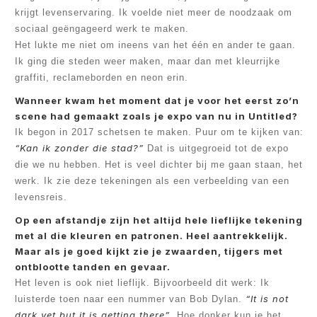
krijgt levenservaring. Ik voelde niet meer de noodzaak om
sociaal geëngageerd werk te maken.
Het lukte me niet om ineens van het één en ander te gaan.
Ik ging die steden weer maken, maar dan met kleurrijke
graffiti, reclameborden en neon erin.
Wanneer kwam het moment dat je voor het eerst zo’n
scene had gemaakt zoals je expo van nu in Untitled?
Ik begon in 2017 schetsen te maken. Puur om te kijken van:
“Kan ik zonder die stad?”
Dat is uitgegroeid tot de expo
die we nu hebben. Het is veel dichter bij me gaan staan, het
werk. Ik zie deze tekeningen als een verbeelding van een
levensreis.
Op een afstandje zijn het altijd hele lieflijke tekening
met al die kleuren en patronen. Heel aantrekkelijk.
Maar als je goed kijkt zie je zwaarden, tijgers met
ontblootte tanden en gevaar.
Het leven is ook niet lieflijk. Bijvoorbeeld dit werk: Ik
“It is not
luisterde toen naar een nummer van Bob Dylan.
dark yet but it is getting there”
. Hoe donker kun je het