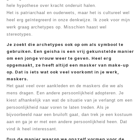
hele hypothese over kracht onderuit halen.
Het is patriarchaal en ouderwets, maar het is cultureel wel
heel erg geïntegreerd in onze denkwijze. Ik zoek voor mijn
werk graag archetypes op. Misschien haast wel
stereotypes.
Je zoekt die archetypes ook op om als symbool te
gebruiken. Een geisha is een vrij gekunstelde manier
om een jonge vrouw weer te geven. Heel erg
opgemaakt, ze heeft altijd een masker van make-up
op. Dat is iets wat ook veel voorkomt in je werk,
maskers.
Het gaat veel over aankleden en de maskers die we als
mens dragen. Een andere persoonlijkheid adopteren. Je
kiest afhankelijk van wat de situatie van je verlangt om een
persoonlijkheid naar voren te laten treden. Als je
bijvoorbeeld naar een bruiloft gaat, dan trek je een kostuum
aan en ga je er met een andere persoonlijkheid heen. Dat
vind ik heel interessant.
Dus de manier waarop we onszelf vormen voor de