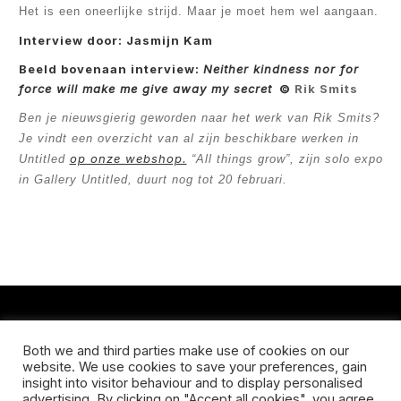
Het is een oneerlijke strijd. Maar je moet hem wel aangaan.
Interview door: Jasmijn Kam
Beeld bovenaan interview:
Neither kindness nor for
force will make me give away my secret
©
Rik Smits
Ben je nieuwsgierig geworden naar het werk van Rik Smits?
Je vindt een overzicht van al zijn beschikbare werken in
op onze webshop.
Untitled
“All things grow”, zijn solo expo
in Gallery Untitled, duurt nog tot 20 februari.
CONTACT
Both we and third parties make use of cookies on our
website. We use cookies to save your preferences, gain
Koningsveldestraat 14
insight into visitor behaviour and to display personalised
3037 VS Rotterdam
advertising. By clicking on "Accept all cookies", you agree