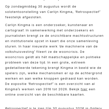
Op zondagmiddag 30 augustus wordt de
solotentoonstelling van Carlijn Kingma, ‘Retrospectief’
feestelijk afgesloten.
Carlijn Kingma is een onderzoeker, kunstenaar en
cartograaf. In samenwerking met onderzoekers en
journalisten brengt ze de onzichtbare machtsstructuren
en institutionele opzet in kaart die onze samenleving
sturen. In haar nieuwste werk ‘de machinerie van de
volkshuisvesting’ fileert ze de wooncrisis. De
wooncrisis geldt als hét maatschappelijke en politieke
probleem van deze tijd. In een grote, extreem
gedetailleerde tekening brengt Kingma in beeld wie de
spelers zijn, welke mechanismen er op de achtergrond
werken en aan welke knoppen gedraaid kan worden.
De expositie ‘Retrospectief’ is een overzicht van al
Kingma’s werken van 2016 tot 2026. Bekijk
hier
een
online overzicht van de beschikbare kaarten.
Retrospectief is te zien t/m 30 augustus 2026 in Gallery