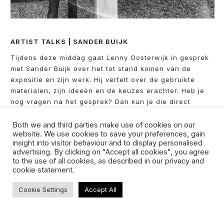
ARTIST TALKS | SANDER BUIJK
Tijdens deze middag gaat Lenny Oosterwijk in gesprek
met Sander Buijk over het tot stand komen van de
expositie en zijn werk. Hij vertelt over de gebruikte
materialen, zijn ideeën en de keuzes erachter. Heb je
nog vragen na het gesprek? Dan kun je die direct
stellen, zodat je helemaal geïnformeerd naar huis gaat
🙂
Both we and third parties make use of cookies on our
website. We use cookies to save your preferences, gain
Lees
hier
het interview van Elfie Tromp met Sander
insight into visitor behaviour and to display personalised
Buijk
advertising. By clicking on "Accept all cookies", you agree
to the use of all cookies, as described in our privacy and
cookie statement.
Cookie Settings
Accept All