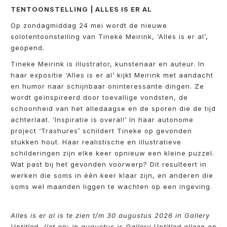
TENTOONSTELLING | ALLES IS ER AL
Op zondagmiddag 24 mei wordt de nieuwe
solotentoonstelling van Tineke Meirink, ‘Alles is er al’,
geopend.
Tineke Meirink is illustrator, kunstenaar en auteur. In
haar expositie ‘Alles is er al’ kijkt Meirink met aandacht
en humor naar schijnbaar oninteressante dingen. Ze
wordt geïnspireerd door toevallige vondsten, de
schoonheid van het alledaagse en de sporen die de tijd
achterlaat. ‘Inspiratie is overal!’ In haar autonome
project ‘Trashures’ schildert Tineke op gevonden
stukken hout. Haar realistische en illustratieve
schilderingen zijn elke keer opnieuw een kleine puzzel.
Wat past bij het gevonden voorwerp? Dit resulteert in
werken die soms in één keer klaar zijn, en anderen die
soms wel maanden liggen te wachten op een ingeving.
Alles is er al is te zien t/m 30 augustus 2026 in Gallery
Untitled. (let op: in augustus is Gallery Untitled alleen op