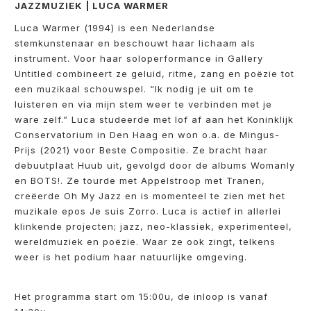
JAZZMUZIEK | LUCA WARMER
Luca Warmer (1994) is een Nederlandse
stemkunstenaar en beschouwt haar lichaam als
instrument. Voor haar soloperformance in Gallery
Untitled combineert ze geluid, ritme, zang en poëzie tot
een muzikaal schouwspel. “Ik nodig je uit om te
luisteren en via mijn stem weer te verbinden met je
ware zelf.” Luca studeerde met lof af aan het Koninklijk
Conservatorium in Den Haag en won o.a. de Mingus-
Prijs (2021) voor Beste Compositie. Ze bracht haar
debuutplaat Huub uit, gevolgd door de albums Womanly
en BOTS!. Ze tourde met Appelstroop met Tranen,
creëerde Oh My Jazz en is momenteel te zien met het
muzikale epos Je suis Zorro. Luca is actief in allerlei
klinkende projecten; jazz, neo-klassiek, experimenteel,
wereldmuziek en poëzie. Waar ze ook zingt, telkens
weer is het podium haar natuurlijke omgeving.
Het programma start om 15:00u, de inloop is vanaf