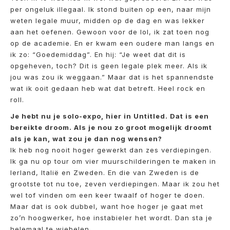
per ongeluk illegaal. Ik stond buiten op een, naar mijn
weten legale muur, midden op de dag en was lekker
aan het oefenen. Gewoon voor de lol, ik zat toen nog
op de academie. En er kwam een oudere man langs en
ik zo: “Goedemiddag”. En hij: “Je weet dat dit is
opgeheven, toch? Dit is geen legale plek meer. Als ik
jou was zou ik weggaan.” Maar dat is het spannendste
wat ik ooit gedaan heb wat dat betreft. Heel rock en
roll.
Je hebt nu je solo-expo, hier in Untitled. Dat is een
bereikte droom. Als je nou zo groot mogelijk droomt
als je kan, wat zou je dan nog wensen?
Ik heb nog nooit hoger gewerkt dan zes verdiepingen.
Ik ga nu op tour om vier muurschilderingen te maken in
Ierland, Italië en Zweden. En die van Zweden is de
grootste tot nu toe, zeven verdiepingen. Maar ik zou het
wel tof vinden om een keer twaalf of hoger te doen.
Maar dat is ook dubbel, want hoe hoger je gaat met
zo’n hoogwerker, hoe instabieler het wordt. Dan sta je
helemaal te wiebelen.