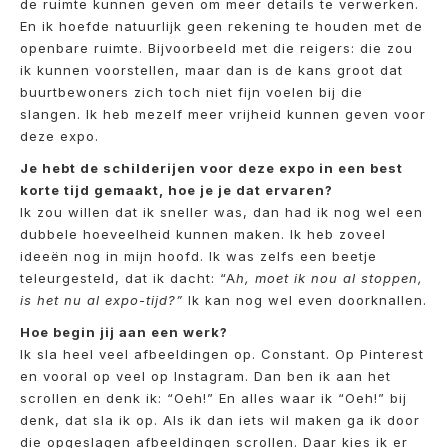
de ruimte kunnen geven om meer details te verwerken.
En ik hoefde natuurlijk geen rekening te houden met de
openbare ruimte. Bijvoorbeeld met die reigers: die zou
ik kunnen voorstellen, maar dan is de kans groot dat
buurtbewoners zich toch niet fijn voelen bij die
slangen. Ik heb mezelf meer vrijheid kunnen geven voor
deze expo.
Je hebt de schilderijen voor deze expo in een best
korte tijd gemaakt, hoe je je dat ervaren?
Ik zou willen dat ik sneller was, dan had ik nog wel een
dubbele hoeveelheid kunnen maken. Ik heb zoveel
ideeën nog in mijn hoofd. Ik was zelfs een beetje
teleurgesteld, dat ik dacht: “A
h, moet ik nou al stoppen,
is het nu al expo-tijd?”
Ik kan nog wel even doorknallen.
Hoe begin jij aan een werk?
Ik sla heel veel afbeeldingen op. Constant. Op Pinterest
en vooral op veel op Instagram. Dan ben ik aan het
scrollen en denk ik: “Oeh!” En alles waar ik “Oeh!” bij
denk, dat sla ik op. Als ik dan iets wil maken ga ik door
die opgeslagen afbeeldingen scrollen. Daar kies ik er