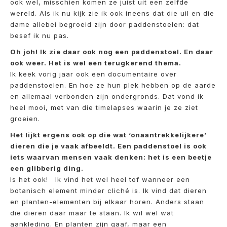
ook wel, misschien komen ze juist uit een zelfde
wereld. Als ik nu kijk zie ik ook ineens dat die uil en die
dame allebei begroeid zijn door paddenstoelen: dat
besef ik nu pas.
Oh joh! Ik zie daar ook nog een paddenstoel. En daar
ook weer. Het is wel een terugkerend thema.
Ik keek vorig jaar ook een documentaire over
paddenstoelen. En hoe ze hun plek hebben op de aarde
en allemaal verbonden zijn ondergronds. Dat vond ik
heel mooi, met van die timelapses waarin je ze ziet
groeien.
Het lijkt ergens ook op die wat ‘onaantrekkelijkere’
dieren die je vaak afbeeldt. Een paddenstoel is ook
iets waarvan mensen vaak denken: het is een beetje
een glibberig ding.
Is het ook! Ik vind het wel heel tof wanneer een
botanisch element minder cliché is. Ik vind dat dieren
en planten-elementen bij elkaar horen. Anders staan
die dieren daar maar te staan. Ik wil wel wat
aankleding. En planten zijn gaaf, maar een