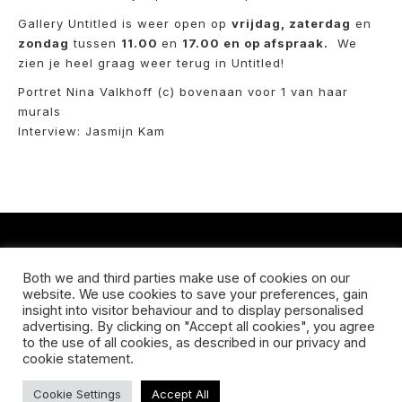
Gallery Untitled is weer open op
vrijdag, zaterdag
en
zondag
tussen
11.00
en
17.00 en op afspraak.
We
zien je heel graag weer terug in Untitled!
Portret Nina Valkhoff (c) bovenaan voor 1 van haar
murals
Interview: Jasmijn Kam
CONTACT
Both we and third parties make use of cookies on our
website. We use cookies to save your preferences, gain
Koningsveldestraat 14
insight into visitor behaviour and to display personalised
3037 VS Rotterdam
advertising. By clicking on "Accept all cookies", you agree
+31 (0) 651426758
to the use of all cookies, as described in our privacy and
info@galleryuntitled.nl
cookie statement.
Find us on:
Cookie Settings
Accept All
Facebook
YouTube
Instagram