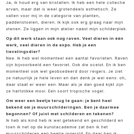
Ja, ik houd erg van kristallen. Ik heb een hele collectie
ervan, maar dat is weel grotendeels esthetisch. Ze
vallen voor mij in de categorie van planten,
paddenstoelen, dieren. Ik kijk ook erg graag naar mijn
stenen. Ze liggen in mijn atelier naast mijn schilderplek.
Op dit werk staan ook nog raven. Veel dieren in één
werk, veel dieren in de expo. Heb je een
lievelingsdier?
Nee. Ik heb wel momenteel een aantal favorieten. Raven
zijn bijvoorbeeld een favoriet. Ook die ocelot. En ik ben
momenteel ook wel geobsedeerd door reigers. Je ziet
ze natuurlijk je hele leven en dan denk je wel eens: oh,
daar staat er weer een. Maar als je dan goed kijkt zijn
ze hartstikke mooi. Een soort tropische vogel.
Om weer een beetje terug te gaan: je bent heel
bekend om je muurschilderingen. Ben je daarmee
begonnen? Of juist met schilderen en tekenen?
Ik heb als kind heb ik wel getekend en geschilderd en
toen ik net op de kunstacademie zat ben ik het
muurschilderen een beetje ingerold. En daar ben ik