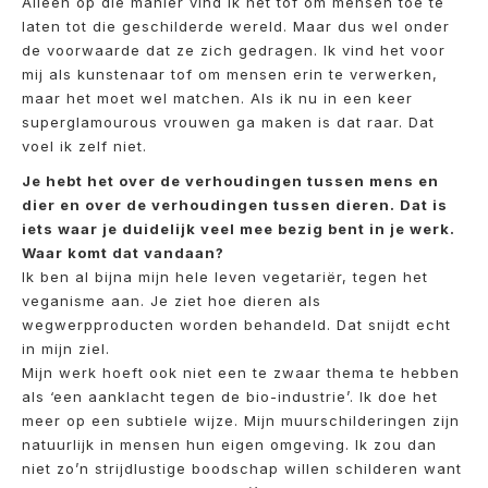
Alleen op die manier vind ik het tof om mensen toe te
laten tot die geschilderde wereld. Maar dus wel onder
de voorwaarde dat ze zich gedragen. Ik vind het voor
mij als kunstenaar tof om mensen erin te verwerken,
maar het moet wel matchen. Als ik nu in een keer
superglamourous vrouwen ga maken is dat raar. Dat
voel ik zelf niet.
Je hebt het over de verhoudingen tussen mens en
dier en over de verhoudingen tussen dieren. Dat is
iets waar je duidelijk veel mee bezig bent in je werk.
Waar komt dat vandaan?
Ik ben al bijna mijn hele leven vegetariër, tegen het
veganisme aan. Je ziet hoe dieren als
wegwerpproducten worden behandeld. Dat snijdt echt
in mijn ziel.
Mijn werk hoeft ook niet een te zwaar thema te hebben
als ‘een aanklacht tegen de bio-industrie’. Ik doe het
meer op een subtiele wijze. Mijn muurschilderingen zijn
natuurlijk in mensen hun eigen omgeving. Ik zou dan
niet zo’n strijdlustige boodschap willen schilderen want