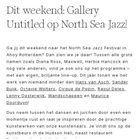
Dit weekend: Gallery
Untitled op North Sea Jazz!
Ga jij dit weekend naar het North Sea Jazz Festival in
Ahoy Rotterdam? Dan zien we je daar! Tussen alle grote
namen zoals Diana Ross, Maxwell, Herbie Hancock en
nog vele anderen, vind je ook ons op het programma –
met een eigen, briljante line-up. Dit jaar tonen we het
werk van niemand minder dan
Hans van Asch
,
Sander
Buijk
,
Octavie Wolters
,
Cirque de Pepin
,
Raoul Deleo
,
Lenny Oosterwijk
,
Wandschappen
en
Maurice
Doorduyn
!
Dus neem tussen het dansen en juichen door even een
momentje rust en laat je inspireren door de prachtige
kunstwerken van onze kunstenaars. Je vindt ons op de
kunstbeurs in de Hudson Hall, naast restaurant