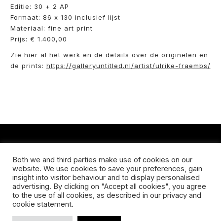
Editie: 30 + 2 AP
Formaat: 86 x 130 inclusief lijst
Materiaal: fine art print
Prijs: € 1.400,00
Zie hier al het werk en de details over de originelen en
de prints:
https://galleryuntitled.nl/artist/ulrike-fraembs/
CONTACT
Both we and third parties make use of cookies on our
website. We use cookies to save your preferences, gain
Koningsveldestraat 14
insight into visitor behaviour and to display personalised
3037 VS Rotterdam
advertising. By clicking on "Accept all cookies", you agree
+31 (0) 651426758
to the use of all cookies, as described in our privacy and
info@galleryuntitled.nl
cookie statement.
Find us on: