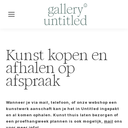
Kunst kopen en
afhalen op
afspraak
Wanneer je via mail, telefoon, of onze webshop een
kunstwerk aanschaft kan je het in Untitled ingepakt
en al komen ophalen. Kunst thuis laten bezorgen of
een proefhangweek plannen is ook mogelijk,
mail
ons
voor meer info!