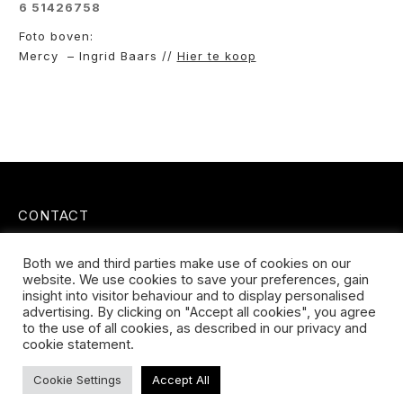
6 51426758
Foto boven:
Mercy – Ingrid Baars //
Hier te koop
CONTACT
Koningsveldestraat 14
Both we and third parties make use of cookies on our
3037 VS Rotterdam
website. We use cookies to save your preferences, gain
+31 (0) 651426758
insight into visitor behaviour and to display personalised
info@galleryuntitled.nl
advertising. By clicking on "Accept all cookies", you agree
to the use of all cookies, as described in our privacy and
Find us on:
cookie statement.
Facebook
YouTube
Instagram
page
page
page
Cookie Settings
Accept All
opens
opens
opens