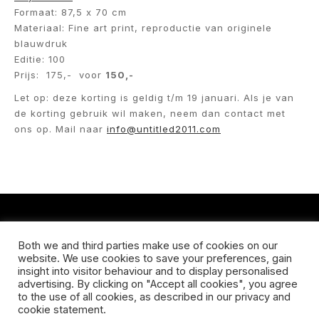
Formaat: 87,5 x 70 cm
Materiaal: Fine art print, reproductie van originele
blauwdruk
Editie: 100
Prijs: 175,- voor
150,-
Let op: deze korting is geldig t/m 19 januari. Als je van
de korting gebruik wil maken, neem dan contact met
ons op. Mail naar
info@untitled2011.
com
CONTACT
Both we and third parties make use of cookies on our
website. We use cookies to save your preferences, gain
Koningsveldestraat 14
insight into visitor behaviour and to display personalised
3037 VS Rotterdam
advertising. By clicking on "Accept all cookies", you agree
+31 (0) 651426758
to the use of all cookies, as described in our privacy and
info@galleryuntitled.nl
cookie statement.