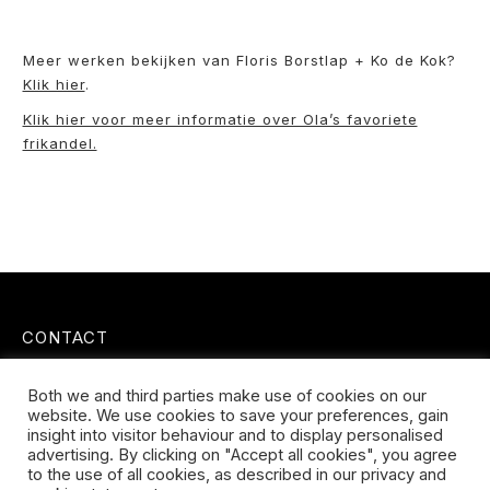
Meer werken bekijken van Floris Borstlap + Ko de Kok?
Klik hier
.
Klik hier voor meer informatie over Ola’s favoriete
frikandel.
CONTACT
Koningsveldestraat 14
Both we and third parties make use of cookies on our
3037 VS Rotterdam
website. We use cookies to save your preferences, gain
+31 (0) 651426758
insight into visitor behaviour and to display personalised
info@galleryuntitled.nl
advertising. By clicking on "Accept all cookies", you agree
to the use of all cookies, as described in our privacy and
Find us on: