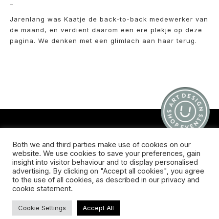
–
Jarenlang was Kaatje de back-to-back medewerker van
de maand, en verdient daarom een ere plekje op deze
pagina. We denken met een glimlach aan haar terug.
CONTACT
Both we and third parties make use of cookies on our
website. We use cookies to save your preferences, gain
Koningsveldestraat 14
insight into visitor behaviour and to display personalised
3037 VS Rotterdam
advertising. By clicking on "Accept all cookies", you agree
+31 (0) 651426758
to the use of all cookies, as described in our privacy and
info@galleryuntitled.nl
cookie statement.
Find us on:
Cookie Settings
Accept All
Facebook
YouTube
Instagram