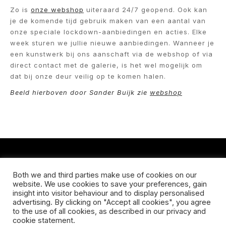
Zo is
onze webshop
uiteraard 24/7 geopend. Ook kan
je de komende tijd gebruik maken van een aantal van
onze speciale lockdown-aanbiedingen en acties. Elke
week sturen we jullie nieuwe aanbiedingen. Wanneer je
een kunstwerk bij ons aanschaft via de webshop of via
direct contact met de galerie, is het wel mogelijk om
dat bij onze deur veilig op te komen halen.
Beeld hierboven door Sander Buijk zie
webshop
CONTACT
Both we and third parties make use of cookies on our
website. We use cookies to save your preferences, gain
Koningsveldestraat 14
insight into visitor behaviour and to display personalised
3037 VS Rotterdam
advertising. By clicking on "Accept all cookies", you agree
+31 (0) 651426758
to the use of all cookies, as described in our privacy and
info@galleryuntitled.nl
cookie statement.