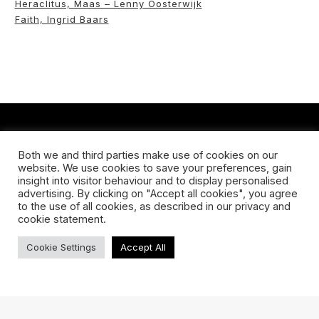
Heraclitus, Maas – Lenny Oosterwijk
Faith, Ingrid Baars
CONTACT
Both we and third parties make use of cookies on our
website. We use cookies to save your preferences, gain
Koningsveldestraat 14
insight into visitor behaviour and to display personalised
3037 VS Rotterdam
advertising. By clicking on "Accept all cookies", you agree
+31 (0) 651426758
to the use of all cookies, as described in our privacy and
info@galleryuntitled.nl
cookie statement.
Find us on:
Cookie Settings
Accept All
Facebook
YouTube
Instagram
page
page
page
opens
opens
opens
TERMS & CONDITIONS
ABOUT US
SHIPPING
in
in
in