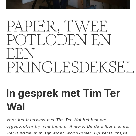
PAPIER, TWEE
POTLODEN EN
EEN
PRINGLESDEKSEL
In gesprek met Tim Ter
Wal
Voor het interview met Tim Ter Wal hebben we
afgesproken bij hem thuis in Almere. De detailkunstenaar
werkt namelijk in zijn eigen woonkamer. Op kerstlichtjes