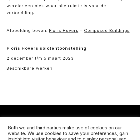
wereld: een plek waar alle ruimte is voor de
verbeelding.
Afbeelding boven:
Floris Hovers
–
Composed Buildings
Floris Hovers solotentoonstelling
2 december t/m 5 maart 2023
Beschikbare werken
CONTACT
Both we and third parties make use of cookies on our
website. We use cookies to save your preferences, gain
Koningsveldestraat 14
insight into visitor behaviour and to display personalised