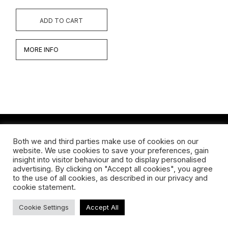
ADD TO CART
MORE INFO
Both we and third parties make use of cookies on our
Werken
website. We use cookies to save your preferences, gain
insight into visitor behaviour and to display personalised
Biografie
advertising. By clicking on "Accept all cookies", you agree
to the use of all cookies, as described in our privacy and
Interview
cookie statement.
Cookie Settings
Accept All
TERMS & CONDITIONS
ABOUT US
SHIPPING