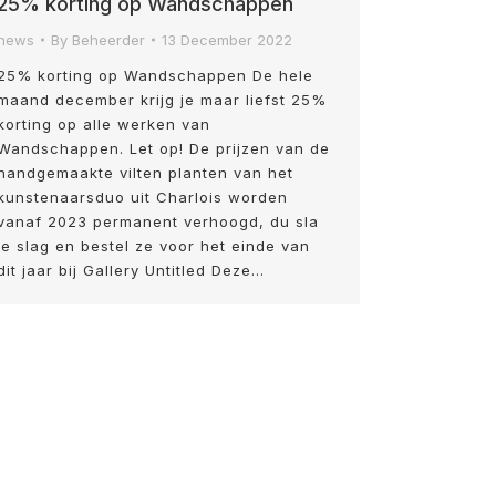
25% korting op Wandschappen
news
By
Beheerder
13 December 2022
25% korting op Wandschappen De hele
maand december krijg je maar liefst 25%
korting op alle werken van
Wandschappen. Let op! De prijzen van de
handgemaakte vilten planten van het
kunstenaarsduo uit Charlois worden
vanaf 2023 permanent verhoogd, du sla
je slag en bestel ze voor het einde van
dit jaar bij Gallery Untitled Deze…