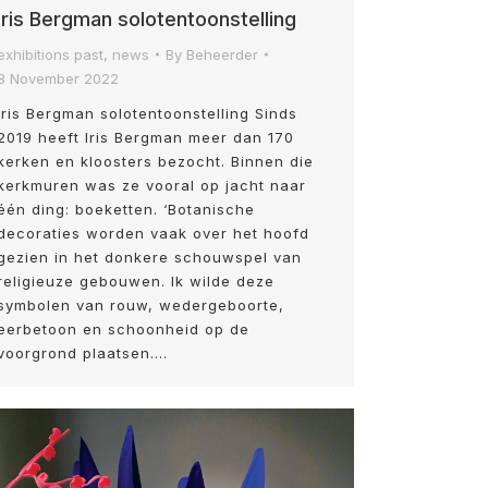
Iris Bergman solotentoonstelling
exhibitions past
,
news
By
Beheerder
8 November 2022
Iris Bergman solotentoonstelling Sinds
2019 heeft Iris Bergman meer dan 170
kerken en kloosters bezocht. Binnen die
kerkmuren was ze vooral op jacht naar
één ding: boeketten. ‘Botanische
decoraties worden vaak over het hoofd
gezien in het donkere schouwspel van
religieuze gebouwen. Ik wilde deze
symbolen van rouw, wedergeboorte,
eerbetoon en schoonheid op de
voorgrond plaatsen.…