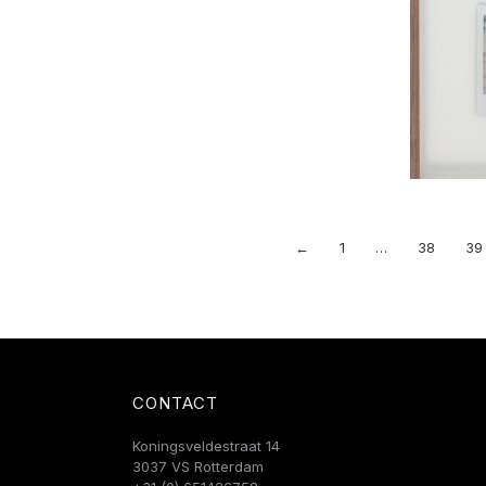
←
1
…
38
39
CONTACT
Koningsveldestraat 14
3037 VS Rotterdam