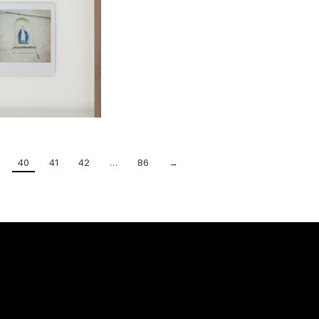
40
41
42
…
86
→