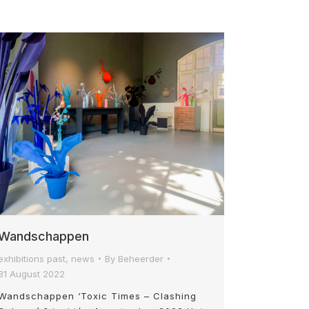
Wandschappen
exhibitions past
,
news
By
Beheerder
31 August 2022
Wandschappen ‘Toxic Times – Clashing