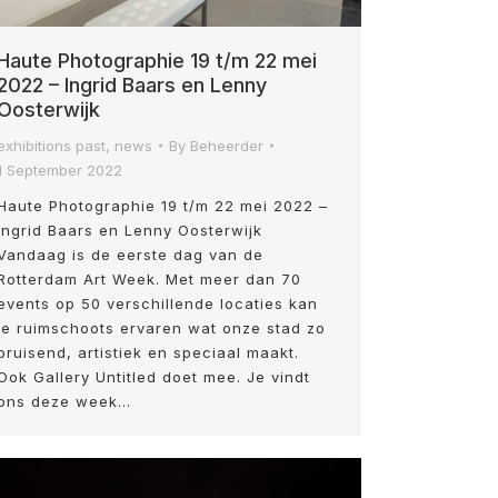
Haute Photographie 19 t/m 22 mei
2022 – Ingrid Baars en Lenny
Oosterwijk
exhibitions past
,
news
By
Beheerder
1 September 2022
Haute Photographie 19 t/m 22 mei 2022 –
Ingrid Baars en Lenny Oosterwijk
Vandaag is de eerste dag van de
Rotterdam Art Week. Met meer dan 70
events op 50 verschillende locaties kan
je ruimschoots ervaren wat onze stad zo
bruisend, artistiek en speciaal maakt.
Ook Gallery Untitled doet mee. Je vindt
ons deze week…