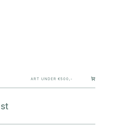
T
ART UNDER €500,-
ast