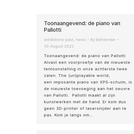
Toonaangevend: de piano van
Pallotti
exhibitions past
,
news
By
Beheerder
30 August 2022
Toonaangevend: de piano van Pallotti
Alvast een voorproefje van de nieuwste
tentoonstelling in onze achterste twee
zalen. The (un)playable world,
een imposante piano van XPS-schuim, is
de nieuwste toevoeging aan het oeuvre
van Pallotti. Pallotti maakt al zijn
kunstwerken met de hand. Er kom dus
geen 3D-printer of lasersnijder aan te
pas. Kom je langs om…