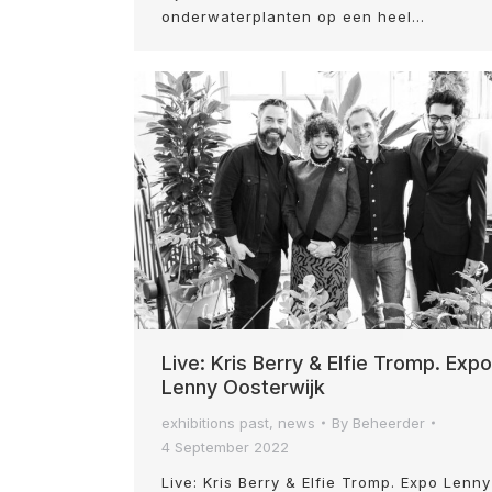
onderwaterplanten op een heel…
Live: Kris Berry & Elfie Tromp. Expo
Lenny Oosterwijk
exhibitions past
,
news
By
Beheerder
4 September 2022
Live: Kris Berry & Elfie Tromp. Expo Lenny