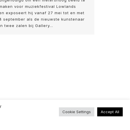
uitgenodigd om een metershoog beeld te
maken voor muziekfestival Lowlands
en exposeert hij vanaf 27 mei tot en met
4 september als de nieuwste kunstenaar
in twee zalen bij Gallery…
r
Cookie Settings
Accept All