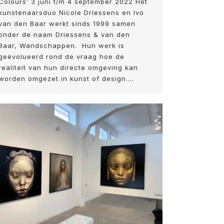
Colours’ 3 juni t/m 4 september 2022 Het
kunstenaarsduo Nicole Driessens en Ivo
van den Baar werkt sinds 1999 samen
onder de naam Driessens & van den
Baar, Wandschappen. Hun werk is
geëvolueerd rond de vraag hoe de
realiteit van hun directe omgeving kan
worden omgezet in kunst of design.…