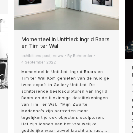
Momenteel in Untitled: Ingrid Baars
en Tim ter Wal
exhibitions past
,
news
By
Beheerder
4 September 2022
Momenteel in Untitled: Ingrid Baars en
Tim ter Wal Kom genieten van de huidige
twee expo’s in Gallery Untitled. De
schitterende beeldsculpturen van Ingrid
Baars en de fijnzinnige detailtekeningen
van Tim Ter Wal. “Mijn Zwarte
Madonna’s zijn portretten maar
tegelijkertijd ook objecten, sculpturen.
Het zijn Iconen van het vrouwelijke
goddelijke waar zowel kracht als rust,…