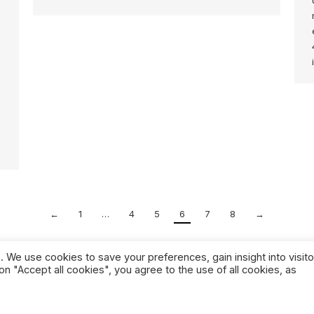
←
1
…
4
5
6
7
8
→
 We use cookies to save your preferences, gain insight into visito
on "Accept all cookies", you agree to the use of all cookies, as
PPING