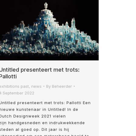
Untitled presenteert met trots:
Pallotti
exhibitions past
,
news
By
Beheerder
4 September 2022
Untitled presenteert met trots: Pallotti Een
nieuwe kunstenaar in Untitled! In de
Dutch Designweek 2021 vielen
zijn handgesneden en indrukwekkende
steden al goed op. Dit jaar is hij