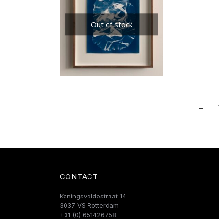
Out of stock
←
CONTACT
Koningsveldestraat 14
3037 VS Rotterdam
+31 (0) 651426758