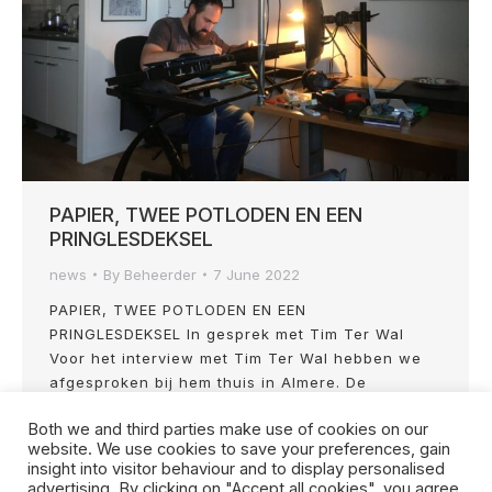
PAPIER, TWEE POTLODEN EN EEN
PRINGLESDEKSEL
news
By
Beheerder
7 June 2022
PAPIER, TWEE POTLODEN EN EEN
PRINGLESDEKSEL In gesprek met Tim Ter Wal
Voor het interview met Tim Ter Wal hebben we
afgesproken bij hem thuis in Almere. De
detailkunstenaar werkt namelijk in zijn eigen
Both we and third parties make use of cookies on our
woonkamer. Op kerstlichtjes en zelfgemaakte
website. We use cookies to save your preferences, gain
tekeningen aan de muur na is het een sobere
insight into visitor behaviour and to display personalised
werkplaats. Midden op de plaat ligt een werk
advertising. By clicking on "Accept all cookies", you agree