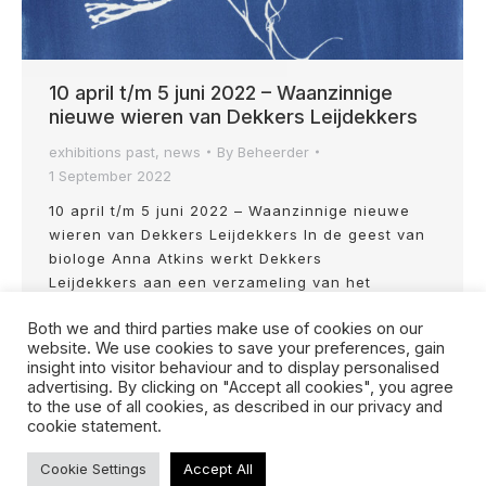
10 april t/m 5 juni 2022 – Waanzinnige
nieuwe wieren van Dekkers Leijdekkers
exhibitions past
,
news
By
Beheerder
1 September 2022
10 april t/m 5 juni 2022 – Waanzinnige nieuwe
wieren van Dekkers Leijdekkers In de geest van
biologe Anna Atkins werkt Dekkers
Leijdekkers aan een verzameling van het
Nederlandse zeewieren. Ze gebruiken hiervoor
Both we and third parties make use of cookies on our
een bijzondere techniek: cyanotypie. Door algen
website. We use cookies to save your preferences, gain
direct op fotografisch papier te leggen, worden
insight into visitor behaviour and to display personalised
de transparantie en bijzonder vormen van de
advertising. By clicking on "Accept all cookies", you agree
onderwaterplanten op een heel…
to the use of all cookies, as described in our privacy and
cookie statement.
Cookie Settings
Accept All