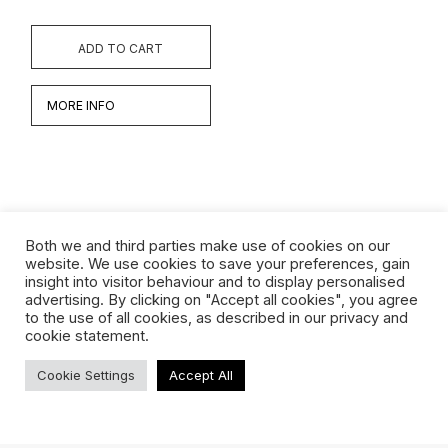
ADD TO CART
MORE INFO
Both we and third parties make use of cookies on our
website. We use cookies to save your preferences, gain
insight into visitor behaviour and to display personalised
Werken
advertising. By clicking on "Accept all cookies", you agree
to the use of all cookies, as described in our privacy and
Biografie
cookie statement.
Interview
Cookie Settings
Accept All
TERMS & CONDITIONS
ABOUT US
SHIPPING