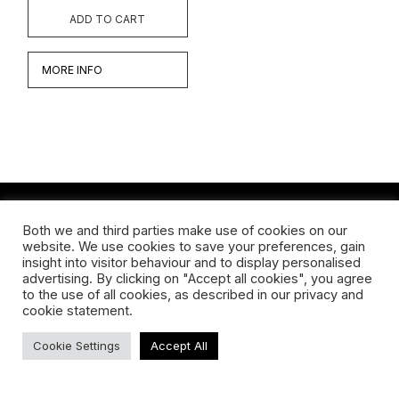
ADD TO CART
MORE INFO
Both we and third parties make use of cookies on our
Werken
website. We use cookies to save your preferences, gain
insight into visitor behaviour and to display personalised
Biografie
advertising. By clicking on "Accept all cookies", you agree
to the use of all cookies, as described in our privacy and
Interview
cookie statement.
Cookie Settings
Accept All
TERMS & CONDITIONS
ABOUT US
SHIPPING