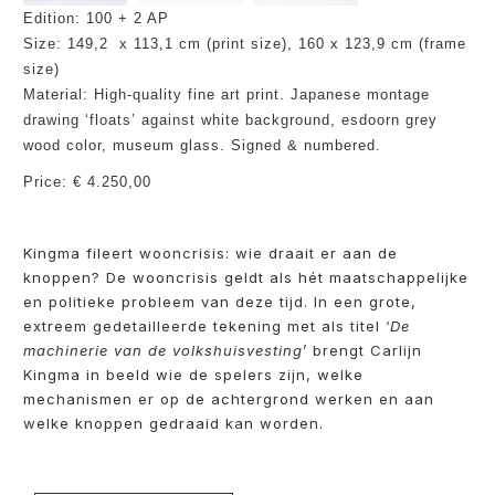
Edition: 100 + 2 AP
Size: 149,2 x 113,1 cm (print size), 160 x 123,9 cm (frame
size)
Material: High-quality fine art print.
Japanese montage
drawing ‘floats’ against white background, e
sdoorn grey
wood color, museum glass. Signed & numbered.
Price: € 4.250,00
Kingma fileert wooncrisis: wie draait er aan de
knoppen? De wooncrisis geldt als hét maatschappelijke
en politieke probleem van deze tijd. In een grote,
extreem gedetailleerde tekening met als titel ‘
De
machinerie van de volkshuisvesting
’ brengt Carlijn
Kingma in beeld wie de spelers zijn, welke
mechanismen er op de achtergrond werken en aan
welke knoppen gedraaid kan worden.